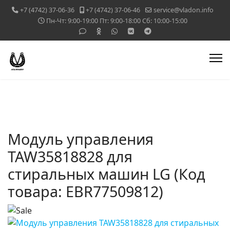
+7 (4742) 37-06-36
+7 (4742) 37-06-46
service@vladon.info
Пн-Чт: 9:00-19:00 Пт: 9:00-18:00 Сб: 10:00-15:00
Модуль управления
TAW35818828 для
стиральных машин LG
(Код
товара:
EBR77509812
)