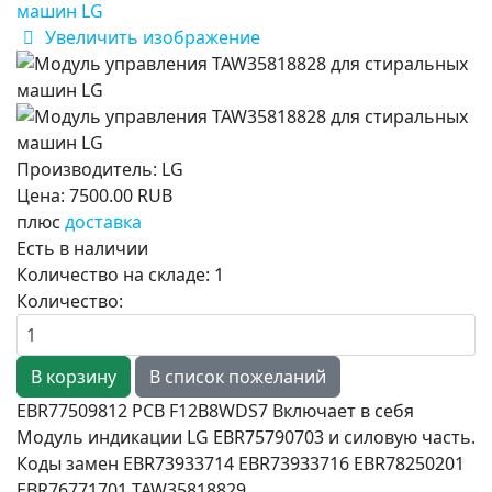
Увеличить изображение
Производитель:
LG
Цена:
7500.00 RUB
плюс
доставка
Есть в наличии
Количество на складе:
1
Количество:
EBR77509812 PCB F12B8WDS7 Включает в себя
Модуль индикации LG EBR75790703 и силовую часть.
Коды замен
EBR73933714 EBR73933716 EBR78250201
EBR76771701 TAW35818829