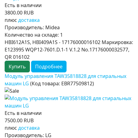
Есть в наличии
3800.00 RUB
плюс
доставка
Производитель:
Midea
Количество на складе:
1
HBI612A1S, HBI409A1S - 17176000016102 Маркировка:
E123995 WQP12-7601.D.1-1 V.1.2 No.17176000032577,
QR 016102
Купить
Подробнее
Модуль управления TAW35818828 для стиральных
машин LG
(Код товара:
EBR77509812
)
Есть в наличии
7500.00 RUB
плюс
доставка
Производитель:
LG