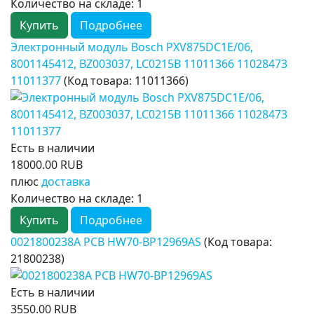
Количество на складе:
1
Купить
Подробнее
Электронный модуль Bosch PXV875DC1E/06,
8001145412, BZ003037, LC0215B 11011366 11028473
11011377
(Код товара:
11011366
)
Есть в наличии
18000.00 RUB
плюс
доставка
Количество на складе:
1
Купить
Подробнее
0021800238A PCB HW70-BP12969AS
(Код товара:
21800238
)
Есть в наличии
3550.00 RUB