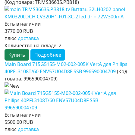
(Код товара:
TP.MS3663S.PB818
)
Есть в наличии
3770.00 RUB
плюс
доставка
Количество на складе:
2
Купить
Подробнее
Main Board 715G5155-M02-002-005K Ver:A для Philips
40PFL3108T/60 ENV57U04D8F SSB 996590004709
(Код
товара:
996590004709
)
Есть в наличии
5500.00 RUB
плюс
доставка