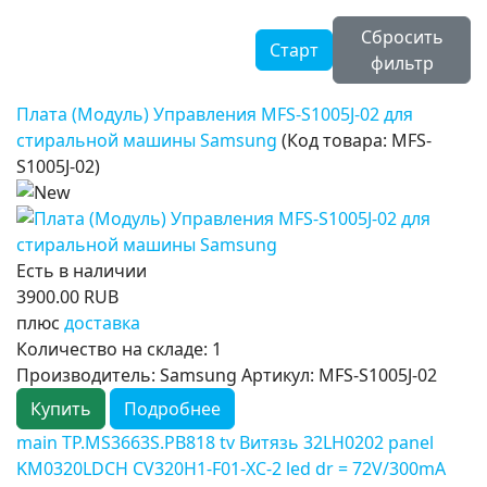
Сбросить
фильтр
Плата (Модуль) Управления MFS-S1005J-02 для
стиральной машины Samsung
(Код товара:
MFS-
S1005J-02
)
Есть в наличии
3900.00 RUB
плюс
доставка
Количество на складе:
1
Производитель: Samsung Артикул: MFS-S1005J-02
Купить
Подробнее
main TP.MS3663S.PB818 tv Витязь 32LH0202 panel
KM0320LDCH CV320H1-F01-XC-2 led dr = 72V/300mA