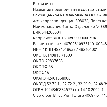
Реквизиты
Название предприятия в соответствии
Сокращенное наименование ООО «Вл
для корреспонденции 398032, Липецкая 
Наименование банка Отделение № 8593
БИК 044206604
Корр.счет 30101810800000000604
Расчетный счет 40702810935110100943
ИНН / КПП 4824018638 / 482401001
ОКОНХ 14981 , 71500
ОКПО 29837658
ОКОПФ 65
ОКФС 16
ОКАТО 42401368000
ОКВЭД 52.72.1 , 52.72.2 , 32.20.9 , 52.48.3
ОГРН 1024840834677 ( от 14.10.2002г.)
С-во о рег. В Гос.Рег.Палате 4068 ( от 11.