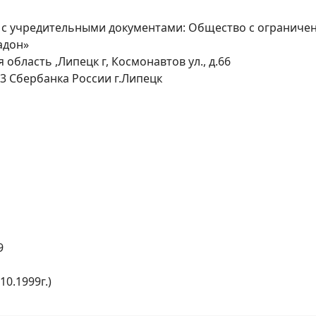
 с учредительными документами: Общество с ограниче
адон»
область ,Липецк г, Космонавтов ул., д.66
 Сбербанка России г.Липецк
9
10.1999г.)