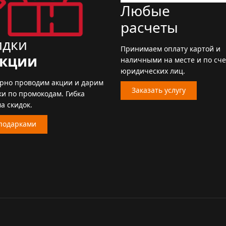
Любые
расчеты
идки
Принимаем оплату картой и
акции
наличными на месте и по сче
юридических лиц.
ярно проводим акции и дарим
Заказать услугу
и по промокодам. Гибка
а скидок.
подарками