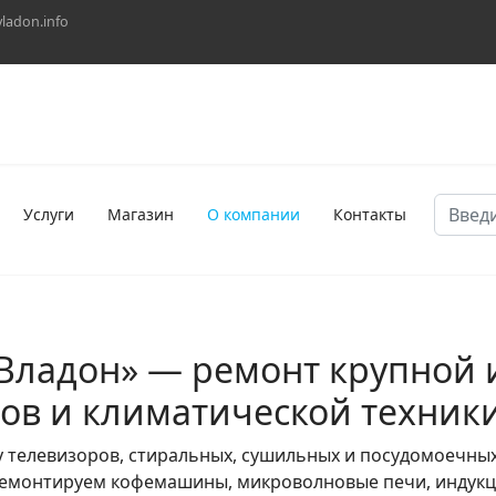
vladon.info
Поиск
Услуги
Магазин
О компании
Контакты
Владон» — ремонт крупной 
ров и климатической техник
у телевизоров, стиральных, сушильных и посудомоечны
емонтируем кофемашины, микроволновые печи, индукци