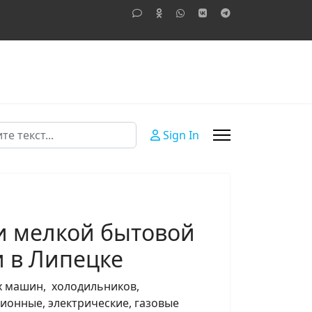
Sign In
и мелкой бытовой
и в Липецке
х машин, холодильников,
онные, электрические, газовые