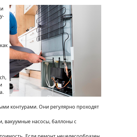
ки
y-
как
ch,
и
а.
ыми контурами. Они регулярно проходят
, вакуумные насосы, баллоны с
стоимость. Если ремонт нецелесообразен