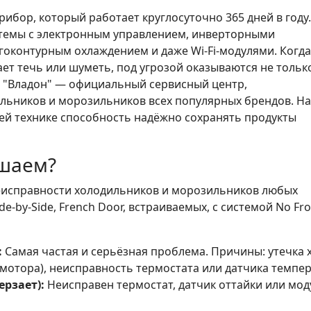
бор, который работает круглосуточно 365 дней в году.
темы с электронным управлением, инверторными
гоконтурным охлаждением и даже Wi-Fi-модулями. Когда
ет течь или шуметь, под угрозой оказываются не тольк
О "Владон" — официальный сервисный центр,
льников и морозильников всех популярных брендов. Н
й технике способность надёжно сохранять продукты
шаем?
еисправности холодильников и морозильников любых
-by-Side, French Door, встраиваемых, с системой No Fro
:
Самая частая и серьёзная проблема. Причины: утечка х
(мотора), неисправность термостата или датчика темпе
рзает):
Неисправен термостат, датчик оттайки или мод