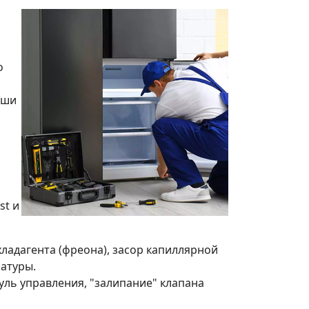
о
аши
st и
ладагента (фреона), засор капиллярной
ратуры.
уль управления, "залипание" клапана