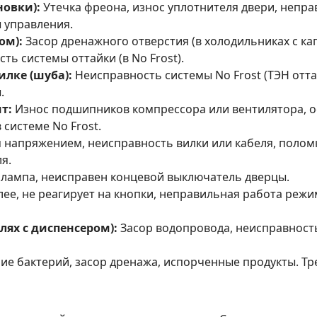
новки):
Утечка фреона, износ уплотнителя двери, непр
 управления.
ом):
Засор дренажного отверстия (в холодильниках с ка
ть системы оттайки (в No Frost).
илке (шуба):
Неисправность системы No Frost (ТЭН оттай
.
т:
Износ подшипников компрессора или вентилятора, ос
 системе No Frost.
напряжением, неисправность вилки или кабеля, поломк
я.
лампа, неисправен концевой выключатель дверцы.
е, не реагирует на кнопки, неправильная работа режим
лях с диспенсером):
Засор водопровода, неисправност
ие бактерий, засор дренажа, испорченные продукты. Тр