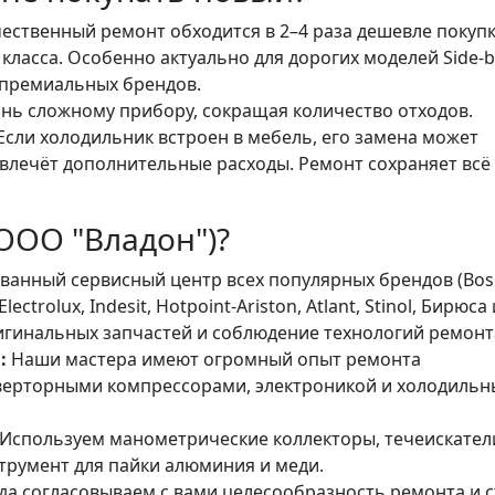
ественный ремонт обходится в 2–4 раза дешевле покуп
ласса. Особенно актуально для дорогих моделей Side-b
 премиальных брендов.
нь сложному прибору, сокращая количество отходов.
Если холодильник встроен в мебель, его замена может
овлечёт дополнительные расходы. Ремонт сохраняет всё 
ООО "Владон")?
анный сервисный центр всех популярных брендов (Bos
lectrolux, Indesit, Hotpoint-Ariston, Atlant, Stinol, Бирюса 
ригинальных запчастей и соблюдение технологий ремонт
:
Наши мастера имеют огромный опыт ремонта
нверторными компрессорами, электроникой и холодильн
Используем манометрические коллекторы, течеискатели
трумент для пайки алюминия и меди.
да согласовываем с вами целесообразность ремонта и 