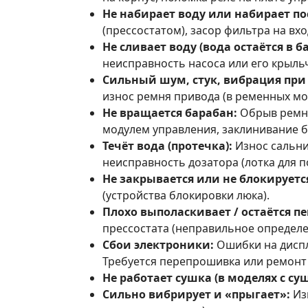
Не набирает воду или набирает по
(прессостатом), засор фильтра на вхо
Не сливает воду (вода остаётся в б
неисправность насоса или его крыль
Сильный шум, стук, вибрация при
износ ремня привода (в ременных мо
Не вращается барабан:
Обрыв ремня
модулем управления, заклинивание б
Течёт вода (протечка):
Износ сальни
неисправность дозатора (лотка для п
Не закрывается или не блокируетс
(устройства блокировки люка).
Плохо выполаскивает / остаётся пе
прессостата (неправильное определе
Сбои электроники:
Ошибки на диспле
Требуется перепрошивка или ремонт
Не работает сушка (в моделях с су
Сильно вибрирует и «прыгает»:
Изн