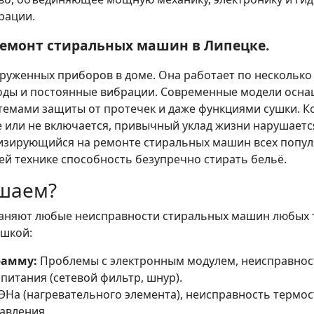
рации.
 ремонт стиральных машин в Липецке.
уженных приборов в доме. Она работает по несколько 
воды и постоянные вибрации. Современные модели ос
темами защиты от протечек и даже функциями сушки. К
ме или не включается, привычный уклад жизни нарушает
изирующийся на ремонте стиральных машин всех попул
й технике способность безупречно стирать бельё.
шаем?
раняют любые неисправности стиральных машин любых 
ушкой:
рамму:
Проблемы с электронным модулем, неисправнос
 питания (сетевой фильтр, шнур).
ЭНа (нагревательного элемента), неисправность термос
равления.