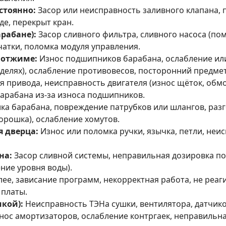
стоянно:
Засор или неисправность заливного клапана, 
де, перекрыт кран.
арабане):
Засор сливного фильтра, сливного насоса (пом
чатки, поломка модуля управления.
 отжиме:
Износ подшипников барабана, ослабление ил
делях), ослабление противовесов, посторонний предме
 привода, неисправность двигателя (износ щёток, обмо
арабана из-за износа подшипников.
ка барабана, повреждение патрубков или шлангов, разг
орошка), ослабление хомутов.
я дверца:
Износ или поломка ручки, язычка, петли, неи
на:
Засор сливной системы, неправильная дозировка п
ние уровня воды).
е, зависание программ, некорректная работа, не реаги
 платы.
шкой):
Неисправность ТЭНа сушки, вентилятора, датчик
ос амортизаторов, ослабление контргаек, неправильна