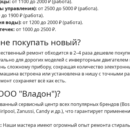
рцы:
от 1100 до 2000 ₽ (работа).
ы управления):
от 2500 до 5000 ₽ (работа).
 до 1900 ₽ (работа).
ня воды):
от 1200 до 2000 ₽ (работа).
течек:
от 1000 до 2500 ₽.
 не покупать новый?
ественный ремонт обходится в 2–4 раза дешевле поку
уально для дорогих моделей с инверторным двигателем 
нь сложному прибору, сокращая количество электронны
 машина встроена или установлена в нишу с точными р
монт сохраняет всё как есть.
ООО "Владон")?
нный сервисный центр всех популярных брендов (Bosch, 
Whirlpool, Zanussi, Candy и др.), что гарантирует приме
:
Наши мастера имеют огромный опыт ремонта стираль