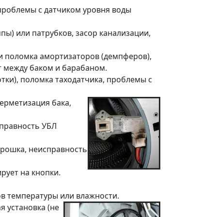
проблемы с датчиком уровня воды
пы) или патрубков, засор канализации,
и поломка амортизаторов (демпферов),
т между баком и барабаном.
тки), поломка таходатчика, проблемы с
ерметизация бака,
справность УБЛ
орошка, неисправность
рует на кнопки.
ов температуры или влажности.
я установка (не