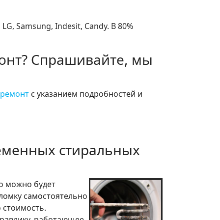
G, Samsung, Indesit, Candy. В 80%
монт? Спрашивайте, мы
 ремонт
с указанием подробностей и
еменных стиральных
о можно будет
оломку самостоятельно
о стоимость.
дравлику, работающее