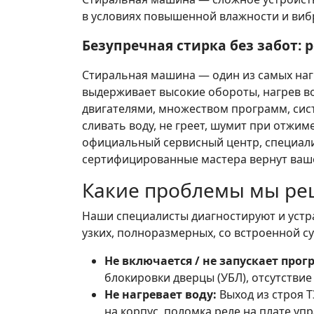
в условиях повышенной влажности и виб
Безупречная стирка без забот:
Стиральная машина — один из самых нагр
выдерживает высокие обороты, нагрев 
двигателями, множеством программ, сис
сливать воду, не греет, шумит при отжи
официальный сервисный центр, специал
сертифицированные мастера вернут ваше
Какие проблемы мы ре
Наши специалисты диагностируют и уст
узких, полноразмерных, со встроенной с
Не включается / не запускает прог
блокировки дверцы (УБЛ), отсутствие
Не нагревает воду:
Выход из строя Т
на корпус, поломка реле на плате уп